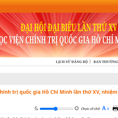
LỊCH SỬ ĐẢNG BỘ
BAN THƯỜNG
hính trị quốc gia Hồ Chí Minh lần thứ XV, nhiệm
A
a
Chọn cỡ chữ