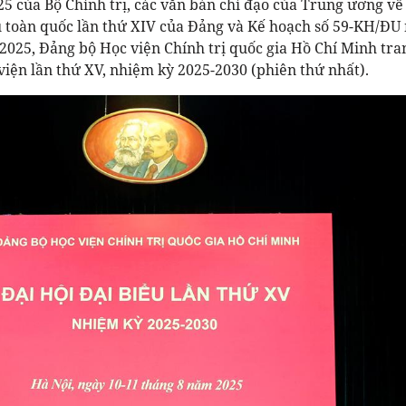
5 của Bộ Chính trị, các văn bản chỉ đạo của Trung ương về
iểu toàn quốc lần thứ XIV của Đảng và Kế hoạch số 59-KH/ĐU
/2025, Đảng bộ Học viện Chính trị quốc gia Hồ Chí Minh tra
viện lần thứ XV, nhiệm kỳ 2025-2030 (phiên thứ nhất).