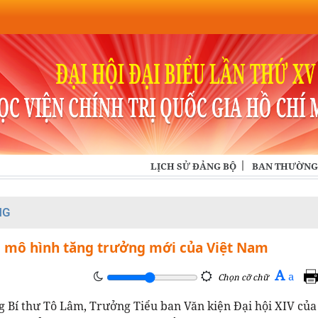
LỊCH SỬ ĐẢNG BỘ
BAN THƯỜNG
NG
m mô hình tăng trưởng mới của Việt Nam
A
a
Chọn cỡ chữ
g Bí thư Tô Lâm, Trưởng Tiểu ban Văn kiện Đại hội XIV củ